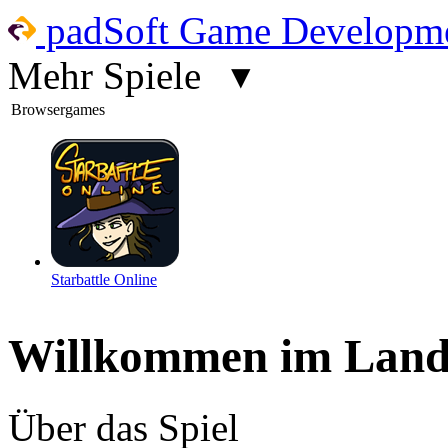
padSoft Game Developme
Mehr Spiele
▾
Browsergames
Starbattle Online
Willkommen im Land
Über das Spiel