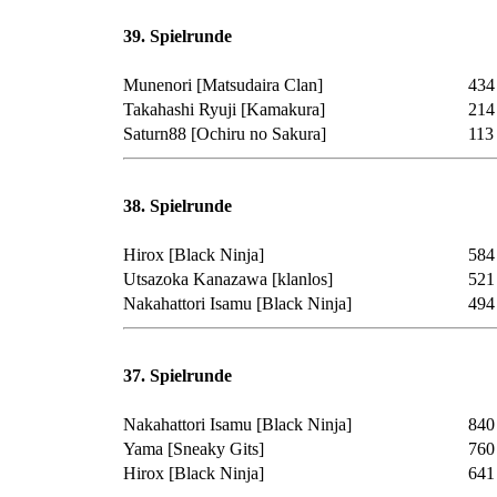
39. Spielrunde
Munenori
[Matsudaira Clan]
434
Takahashi Ryuji
[Kamakura]
214
Saturn88
[Ochiru no Sakura]
113
38. Spielrunde
Hirox
[Black Ninja]
584
Utsazoka Kanazawa
[klanlos]
521
Nakahattori Isamu
[Black Ninja]
494
37. Spielrunde
Nakahattori Isamu
[Black Ninja]
840
Yama
[Sneaky Gits]
760
Hirox
[Black Ninja]
641