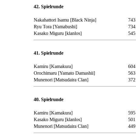
42. Spielrunde
Nakahattori Isamu
[Black Ninja]
743
Ryu Tora
[Yamabushi]
734
Kasako Miguru
[klanlos]
545
41. Spielrunde
Kamiru
[Kamakura]
604
Orochimaru
[Yamato Damashii]
563
Munenori
[Matsudaira Clan]
372
40. Spielrunde
Kamiru
[Kamakura]
595
Kasako Miguru
[klanlos]
501
Munenori
[Matsudaira Clan]
449