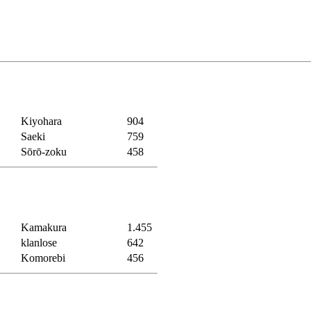
Kiyohara
904
Saeki
759
Sōrō-zoku
458
Kamakura
1.455
klanlose
642
Komorebi
456