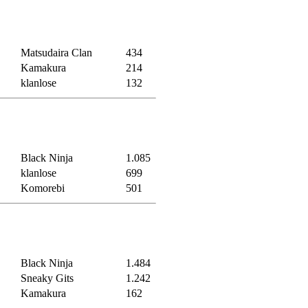
Matsudaira Clan
434
Kamakura
214
klanlose
132
Black Ninja
1.085
klanlose
699
Komorebi
501
Black Ninja
1.484
Sneaky Gits
1.242
Kamakura
162