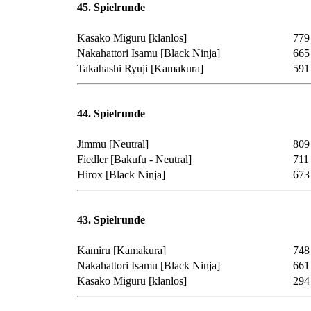
45. Spielrunde
Kasako Miguru
[klanlos]
779
Nakahattori Isamu
[Black Ninja]
665
Takahashi Ryuji
[Kamakura]
591
44. Spielrunde
Jimmu
[Neutral]
809
Fiedler
[Bakufu - Neutral]
711
Hirox
[Black Ninja]
673
43. Spielrunde
Kamiru
[Kamakura]
748
Nakahattori Isamu
[Black Ninja]
661
Kasako Miguru
[klanlos]
294