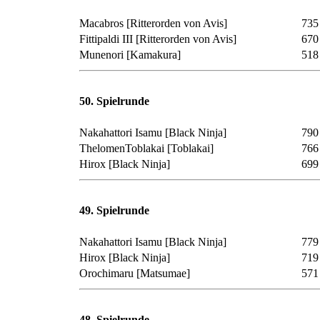
Macabros
[Ritterorden von Avis]
735
Fittipaldi III
[Ritterorden von Avis]
670
Munenori
[Kamakura]
518
50. Spielrunde
Nakahattori Isamu
[Black Ninja]
790
ThelomenToblakai
[Toblakai]
766
Hirox
[Black Ninja]
699
49. Spielrunde
Nakahattori Isamu
[Black Ninja]
779
Hirox
[Black Ninja]
719
Orochimaru
[Matsumae]
571
48. Spielrunde