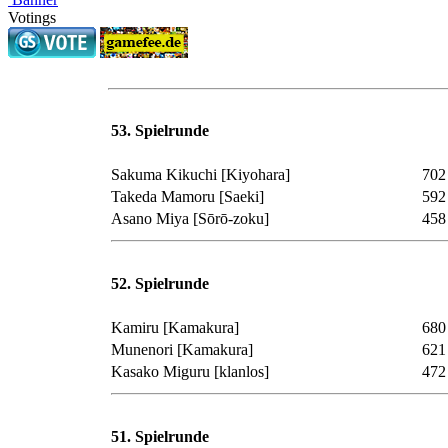
Votings
53. Spielrunde
Sakuma Kikuchi
[Kiyohara]
702
Takeda Mamoru
[Saeki]
592
Asano Miya
[Sōrō-zoku]
458
52. Spielrunde
Kamiru
[Kamakura]
680
Munenori
[Kamakura]
621
Kasako Miguru
[klanlos]
472
51. Spielrunde